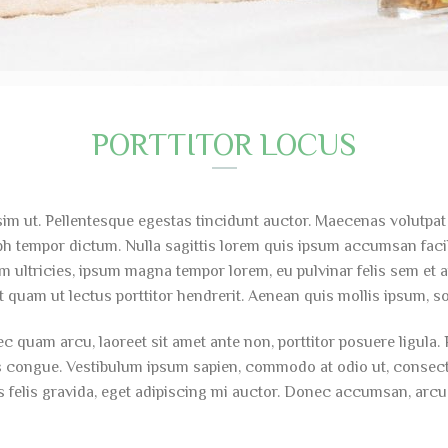
PORTTITOR LOCUS
sim ut. Pellentesque egestas tincidunt auctor. Maecenas volutpa
nibh tempor dictum. Nulla sagittis lorem quis ipsum accumsan facil
sim ultricies, ipsum magna tempor lorem, eu pulvinar felis sem e
t quam ut lectus porttitor hendrerit. Aenean quis mollis ipsum, sol
 quam arcu, laoreet sit amet ante non, porttitor posuere ligula. Ph
 congue. Vestibulum ipsum sapien, commodo at odio ut, consectet
felis gravida, eget adipiscing mi auctor. Donec accumsan, arcu a 