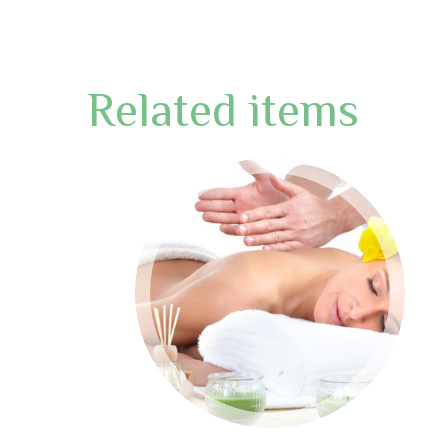
Related items
PHASELLUS
ALIQUET
Phasellus ac erat ut lorem
vulputate molestie. Nunc et