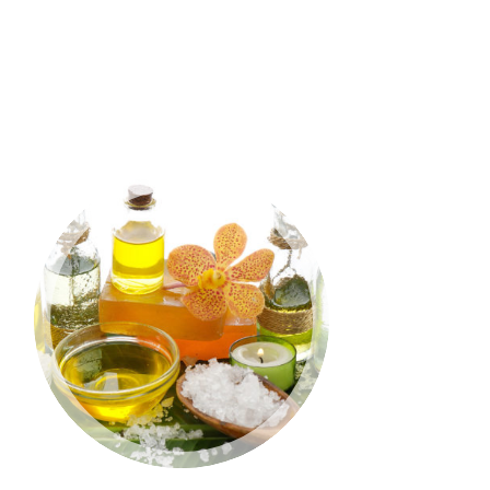
PHASELLUS
ALIQUET
Phasellus ac erat ut lorem
vulputate molestie. Nunc et