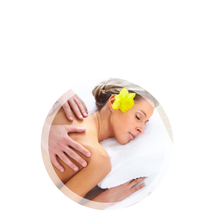
PULVINAR
LACUS
Phasellus ac erat ut lorem
vulputate molestie. Nunc et