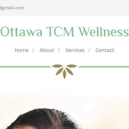
@gmail.com
Ottawa TCM Wellness
Home
About
Services
Contact
portfolio
Home
Portfolio items
Porttitor locus