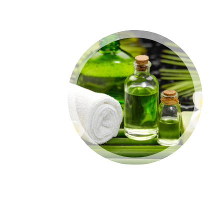
ELEMENTUM
METUS
Aenean scelerisque metus
interdum tortor laoreet,
eget